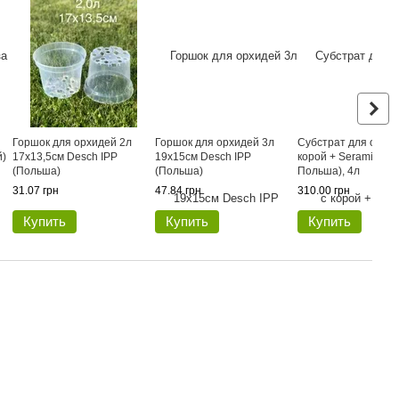
Горшок для орхидей 2л
Горшок для орхидей 3л
Субстрат для орхид
й)
17х13,5см Desch IPP
19х15см Desch IPP
корой + Seramis (We
(Польша)
(Польша)
Польша), 4л
31.07 грн
47.84 грн
310.00 грн
Купить
Купить
Купить