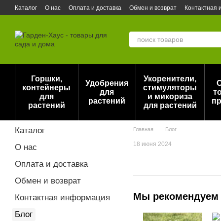
Перейти к основному контенту
Каталог
О нас
Оплата и доставка
Обмен и возврат
Контактная
Актуальный прайс на горшки для растений DonKwiat/Opeko (Польша)
Горшки,
Укоренители,
Удобрения
контейнеры
стимуляторы
для
т
для
и микориза
растений
пр
растений
для растений
Каталог
Главная
Блог
18 июня 2024
О нас
Оплата и доставка
Обмен и возврат
Мы рекомендуем
Контактная информация
Блог