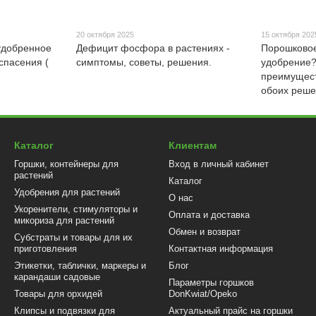
20 октября 2025
15 октября 202
удобренное
Дефицит фосфора в растениях -
Порошковое
спасения (
симптомы, советы, решения.
удобрение?
преимущест
обоих реш
Каталог
Клиентам
Горшки, контейнеры для
Вход в личный кабинет
растений
Каталог
Удобрения для растений
О нас
Укоренители, стимуляторы и
Оплата и доставка
микориза для растений
Обмен и возврат
Субстраты и товары для их
приготовления
Контактная информация
Этикетки, таблички, маркеры и
Блог
карандаши садовые
Параметры горшков
Товары для орхидей
DonKwiat/Opeko
Клипсы и подвязки для
Актуальный прайс на горшки