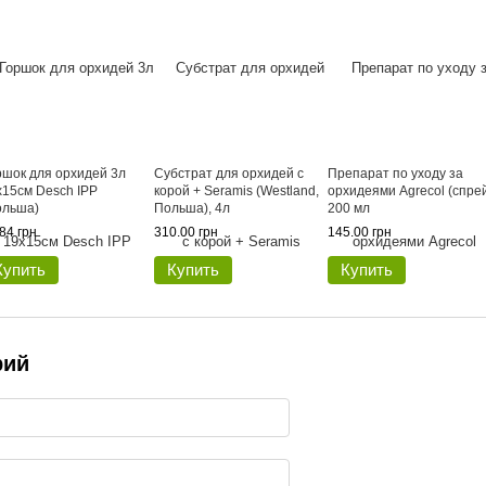
ршок для орхидей 3л
Субстрат для орхидей с
Препарат по уходу за
х15см Desch IPP
корой + Seramis (Westland,
орхидеями Agrecol (спре
ольша)
Польша), 4л
200 мл
84 грн
310.00 грн
145.00 грн
Купить
Купить
Купить
рий