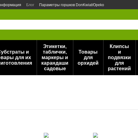
 информация
Блог
Параметры горшков DonKwiat/Opeko
Этикетки,
Клипсы
Субстраты и
таблички,
Товары
и
овары для их
маркеры и
для
подвязки
иготовления
карандаши
орхидей
для
садовые
растений