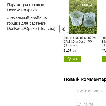
Параметры горшков
DonKwiat/Opeko
Актуальный прайс на
горшки для растений
DonKwiat/Opeko (Польша)
Горшок для орхидей 2л
Го
17х13,5см Desch IPP
19
(Польша)
(П
31.07 грн
47.
Купить
Новый коммента