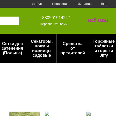
Сравнение
Укр
Рус
Желания
Вход
+380501914247
Мой заказ
Перезвонить вам?
Секаторы,
Торфяные
Сетки для
Средства
ножи и
таблетки
затенения
от
ножницы
и горшки
(Польша)
вредителей
садовые
Jiffy