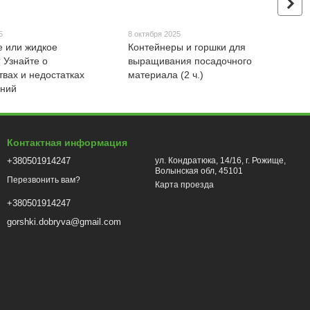
5
8 октября 2025
 или жидкое
Контейнеры и горшки для
 Узнайте о
выращивания посадочного
вах и недостатках
материала (2 ч.)
ений
Контактная информация
+380501914247
ул. Кондратюка, 14/16, г. Рожище,
Волынская обл, 45101
Перезвонить вам?
Карта проезда
+380501914247
gorshki.dobryva@gmail.com