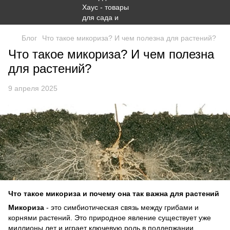
Блог
Что такое микориза? И чем полезна для растений?
Что такое микориза? И чем полезна
для растений?
9 апреля 2025
Что такое микориза и почему она так важна для растений
Микориза
- это симбиотическая связь между грибами и
корнями растений. Это природное явление существует уже
миллионы лет и играет ключевую роль в поддержании