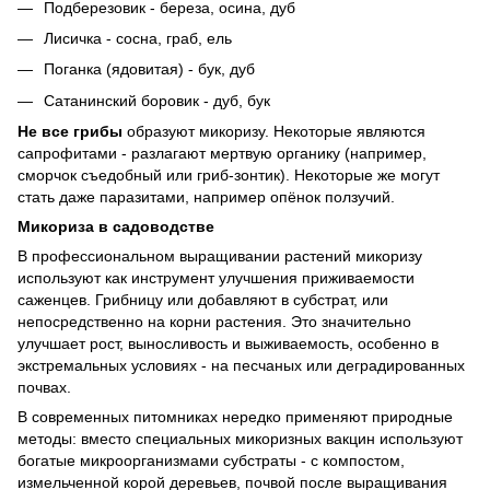
Подберезовик - береза, осина, дуб
Лисичка - сосна, граб, ель
Поганка (ядовитая) - бук, дуб
Сатанинский боровик - дуб, бук
Не все грибы
образуют микоризу. Некоторые являются
сапрофитами - разлагают мертвую органику (например,
сморчок съедобный или гриб-зонтик). Некоторые же могут
стать даже паразитами, например опёнок ползучий.
Микориза в садоводстве
В профессиональном выращивании растений микоризу
используют как инструмент улучшения приживаемости
саженцев. Грибницу или добавляют в субстрат, или
непосредственно на корни растения. Это значительно
улучшает рост, выносливость и выживаемость, особенно в
экстремальных условиях - на песчаных или деградированных
почвах.
В современных питомниках нередко применяют природные
методы: вместо специальных микоризных вакцин используют
богатые микроорганизмами субстраты - с компостом,
измельченной корой деревьев, почвой после выращивания