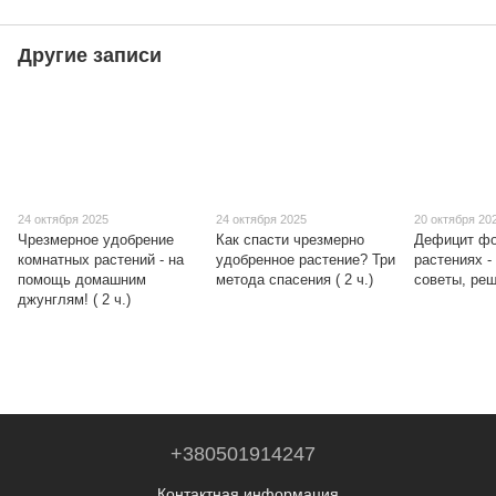
Другие записи
24 октября 2025
24 октября 2025
20 октября 20
Чрезмерное удобрение
Как спасти чрезмерно
Дефицит ф
комнатных растений - на
удобренное растение? Три
растениях -
помощь домашним
метода спасения ( 2 ч.)
советы, реш
джунглям! ( 2 ч.)
+380501914247
Контактная информация