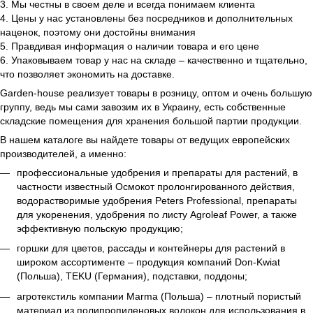
3. Мы честны в своем деле и всегда понимаем клиента
4. Цены у нас установлены без посредников и дополнительных
наценок, поэтому они достойны внимания
5. Правдивая информация о наличии товара и его цене
6. Упаковываем товар у нас на складе – качественно и тщательно,
что позволяет экономить на доставке.
Garden-house реализует товары в розницу, оптом и очень большую
группу, ведь мы сами завозим их в Украину, есть собственные
складские помещения для хранения большой партии продукции.
В нашем каталоге вы найдете товары от ведущих европейских
производителей, а именно:
профессиональные удобрения и препараты для растений, в
частности известный Осмокот пролонгированного действия,
водорастворимые удобрения Peters Professional, препараты
для укоренения, удобрения по листу Agroleaf Power, а также
эффективную польскую продукцию;
горшки для цветов, рассады и контейнеры для растений в
широком ассортименте – продукция компаний Don-Kwiat
(Польша), TEKU (Германия), подставки, поддоны;
агротекстиль компании Marma (Польша) – плотный пористый
материал из полипропиленовых волокон для использования в