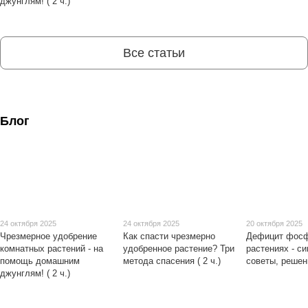
джунглям! ( 2 ч.)
Все статьи
Блог
24 октября 2025
24 октября 2025
20 октября 2025
Чрезмерное удобрение
Как спасти чрезмерно
Дефицит фосф
комнатных растений - на
удобренное растение? Три
растениях - с
помощь домашним
метода спасения ( 2 ч.)
советы, решен
джунглям! ( 2 ч.)