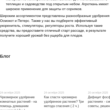
теплицах и садоводстве под открытым небом. Агроткань имеет
широкое применение для защиты от сорняков.
Широким ассортиментом представлены разнообразные удобрения
Осмокот и Петерс. Также у нас вы подберете эффективный
укоренитель, стимуляторы, регуляторы роста. Используя такие
средства, вы предоставите отличный старт рассаде, в результате
получите хороший урожай без ущерба для плодов.
Блог
24 октября 2025
24 октября 2025
20 октября 2025
Чрезмерное удобрение
Как спасти чрезмерно
Дефицит фосф
комнатных растений - на
удобренное растение? Три
растениях - с
помощь домашним
метода спасения ( 2 ч.)
советы, решен