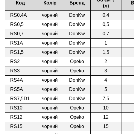
Код
Колір
Бренд
Ø
(л)
RS0,4A
чорний
DonKw
0,4
RS0,5
чорний
DonKw
0,5
RS0,7
чорний
DonKw
0,7
RS1А
чорний
DonKw
1
RS1,5
чорний
DonKw
1,5
RS2
чорний
Opeko
2
RS3
чорний
Opeko
3
RS4А
чорний
DonKw
4
RS5A
чорний
DonKw
5
RS7,5D1
чорний
DonKw
7,5
RS10
чорний
Opeko
10
RS12
чорний
Opeko
12
RS15
чорний
Opeko
15