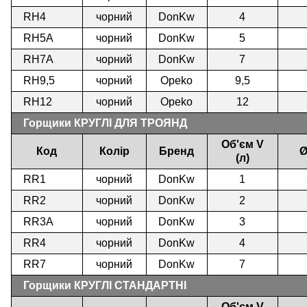
RH4
чорний
DonKw
4
RH5А
чорний
DonKw
5
RH7A
чорний
DonKw
7
RH9,5
чорний
Opeko
9,5
RH12
чорний
Opeko
12
Горщики КРУГЛІ ДЛЯ ТРОЯНД
Об'єм V
Код
Колір
Бренд
Ø
(л)
RR1
чорний
DonKw
1
RR2
чорний
DonKw
2
RR3A
чорний
DonKw
3
RR4
чорний
DonKw
4
RR7
чорний
DonKw
7
Горщики КРУГЛІ СТАНДАРТНІ
Об'єм V