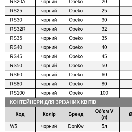
RS20A
чорний
Opeko
20
RS25
чорний
Opeko
25
RS30
чорний
Opeko
30
RS32R
чорний
Opeko
32
RS35
чорний
Opeko
35
RS40
чорний
Opeko
40
RS45
чорний
Opeko
45
RS50
чорний
Opeko
50
RS60
чорний
Opeko
60
RS80
чорний
Opeko
80
RS100
чорний
Opeko
100
КОНТЕЙНЕРИ ДЛЯ ЗРІЗАНИХ КВІТІВ
Об'єм V
Код
Колір
Бренд
Ø
(л)
W5
чорний
DonKw
5л