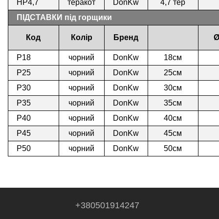
HP4,7
теракот
DonKw
4,7 тер
ПІДСТАВКИ під горщики
Код
Колір
Бренд
Ø
P18
чорний
DonKw
18см
P25
чорний
DonKw
25см
P30
чорний
DonKw
30см
P35
чорний
DonKw
35см
P40
чорний
DonKw
40см
P45
чорний
DonKw
45см
P50
чорний
DonKw
50см
+380501914247