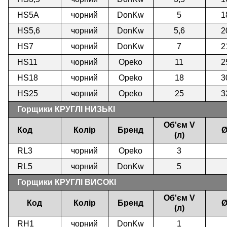
HS5А
чорний
DonKw
5
1
HS5,6
чорний
DonKw
5,6
2
HS7
чорний
DonKw
7
2
HS11
чорний
Opeko
11
2
HS18
чорний
Opeko
18
3
HS25
чорний
Opeko
25
3
Горщики КРУГЛІ НИЗЬКІ
Об'єм V
Код
Колір
Бренд
Ø
(л)
RL3
чорний
Opeko
3
RL5
чорний
DonKw
5
Горщики КРУГЛІ ВИСОКІ
Об'єм V
Код
Колір
Бренд
Ø
(л)
RH1
чорний
DonKw
1