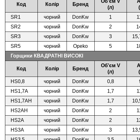
Об'єм V
A
Код
Колір
Бренд
(л)
SR1
чорний
DonKw
1
1
SR2
чорний
DonKw
2
1
SR3
чорний
DonKw
3
15,
SR5
чорний
Opeko
5
1
Горщики КВАДРАТНІ ВИСОКІ
Об'єм V
A
Код
Колір
Бренд
(л)
HS0,8
чорний
DonKw
0,8
HS1,7A
чорний
DonKw
1,7
1
HS1,7AH
чорний
DonKw
1,7
10,
HS2AH
чорний
DonKw
2
1
HS2A
чорний
DonKw
2
1
HS3А
чорний
DonKw
3
13,
HS3,5
чорний
DonKw
3,5
1