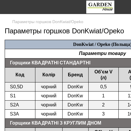
Параметры горшков DonKwiat/Opeko
Параметры горшков DonKwiat/Opeko
DonKwiat / Opeko (Польща
Параметри товару
Горщики КВАДРАТНІ СТАНДАРТНІ
Об'єм V
A
Код
Колір
Бренд
(л)
S0,5D
чорний
DonKw
0,5
S1
чорний
DonKw
1
1
S2А
чорний
DonKw
2
1
S3А
чорний
DonKw
3
1
Горщики КВАДРАТНІ З КРУГЛИМ ДНОМ