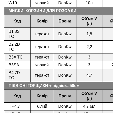
W10
чорний
DonKw
10л
МИСКИ, КОРЗИНИ ДЛЯ РОЗСАДИ
Об'єм V
Код
Колір
Бренд
Ø
(л)
B1,8S
теракот
DonKw
1,8
TC
B2.2D
теракот
DonKw
2,2
TC
B3A TC
теракот
DonKw
3
B3SA
чорний
DonKw
3
B4,7D
теракот
DonKw
4,7
TC
ПІДВІСНІ ГОРЩИКИ + підвіска 50см
Об'єм V
Код
Колір
Бренд
Ø
(л)
HP4,7
білий
DonKw
4,7 біл