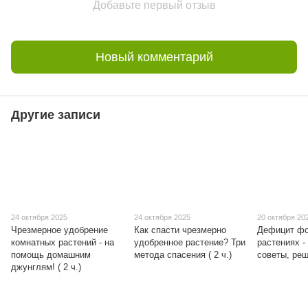
Добавьте первый отзыв
Новый комментарий
Другие записи
24 октября 2025
24 октября 2025
20 октября 20
Чрезмерное удобрение
Как спасти чрезмерно
Дефицит ф
комнатных растений - на
удобренное растение? Три
растениях -
помощь домашним
метода спасения ( 2 ч.)
советы, реш
джунглям! ( 2 ч.)