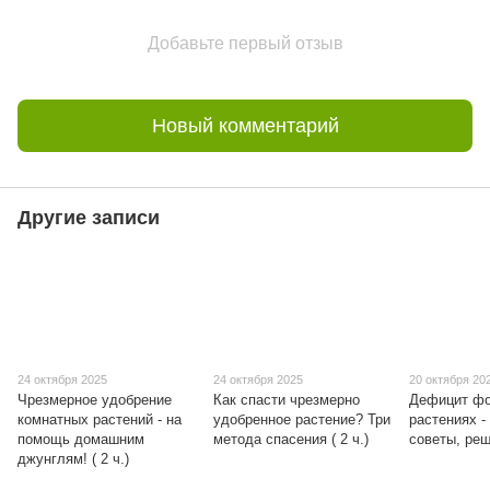
Добавьте первый отзыв
Новый комментарий
Другие записи
24 октября 2025
24 октября 2025
20 октября 20
Чрезмерное удобрение
Как спасти чрезмерно
Дефицит ф
комнатных растений - на
удобренное растение? Три
растениях -
помощь домашним
метода спасения ( 2 ч.)
советы, реш
джунглям! ( 2 ч.)