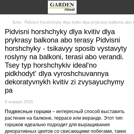
Блог
Pidvisni horshchyky dlya kvitiv dlya prykrasy balkona abo
Pidvisni horshchyky dlya kvitiv dlya
prykrasy balkona abo terasy Pidvisni
horshchyky - tsikavyy sposib vystavyty
roslyny na balkoni, terasi abo verandi.
Tsey typ horshchykiv idealʹno
pidkhodytʹ dlya vyroshchuvannya
dekoratyvnykh kvitiv zi zvysayuchymy
pa
8 января 2025
Подвесные горшки
– интересный способ выставить
растения на балконе, террасе или веранде. Этот тип
горшков идеально подходит для выращивания
декоративных цветов со свисающими побегами, таких