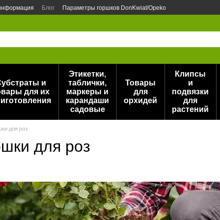
 информация
Блог
Параметры горшков DonKwiat/Opeko
Этикетки,
Клипсы
Субстраты и
таблички,
Товары
и
овары для их
маркеры и
для
подвязки
иготовления
карандаши
орхидей
для
садовые
растений
шки для роз
ршки для роз