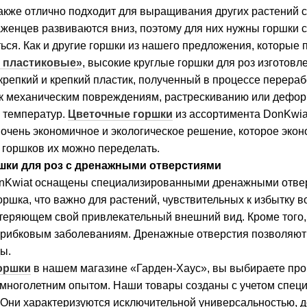
акже отлично подходит для выращивания других растений с 
саженцев развиваются вниз, поэтому для них нужны горшки
ться. Как и другие горшки из нашего предложения, которы
в пластиковые»
, высокие круглые горшки для роз изготов
крепкий и крепкий пластик, полученный в процессе перераб
к механическим повреждениям, растрескиванию или деформ
х температур.
Цветочные горшки
из ассортимента DonKwiat
 очень экономичное и экологическое решение, которое эконо
 горшков их можно переделать.
шки для роз с дренажными отверстиями
nKwiat оснащены специализированными дренажными отверс
оршка, что важно для растений, чувствительных к избытку в
 теряющем свой привлекательный внешний вид. Кроме того, 
грибковым заболеваниям. Дренажные отверстия позволяют в
ы.
оршки
в нашем магазине «Гарден-Хаус», вы выбираете про
 многолетним опытом. Наши товары созданы с учетом специ
 Они характеризуются исключительной универсальностью, д