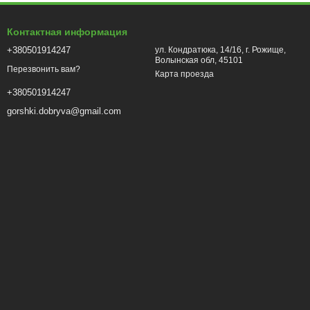
Контактная информация
+380501914247
ул. Кондратюка, 14/16, г. Рожище,
Волынская обл, 45101
Перезвонить вам?
Карта проезда
+380501914247
gorshki.dobryva@gmail.com