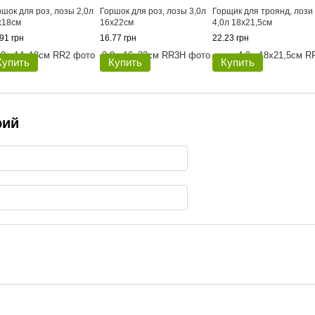
ршок для роз, лозы 2,0л
Горшок для роз, лозы 3,0л
Горщик для троянд, лози
х18см
16х22см
4,0л 18х21,5см
91 грн
16.77 грн
22.23 грн
Купить
Купить
Купить
рий