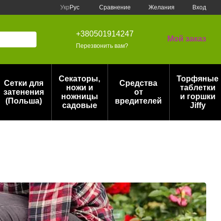
Сравнение
Укр
Рус
Желания
Вход
+380501914247
Мой заказ
Перезвонить вам?
Секаторы,
Торфяные
Сетки для
Средства
ножи и
таблетки
затенения
от
ножницы
и горшки
(Польша)
вредителей
садовые
Jiffy