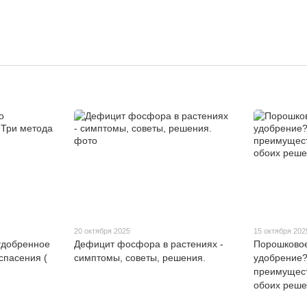
20 октября 2025
15 октября 202
удобренное
Дефицит фосфора в растениях -
Порошковое
спасения (
симптомы, советы, решения.
удобрение?
преимущест
обоих реш