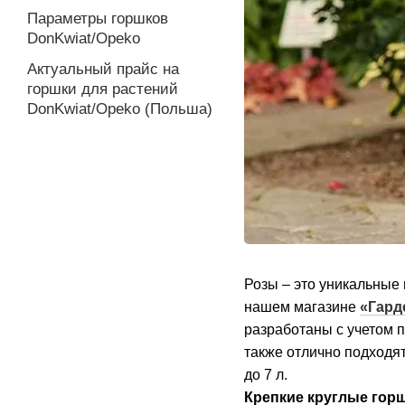
Параметры горшков
DonKwiat/Opeko
Актуальный прайс на
горшки для растений
DonKwiat/Opeko (Польша)
Розы – это уникальные
нашем магазине
«Гард
разработаны с учетом 
также отлично подходя
до 7 л.
Крепкие круглые горш