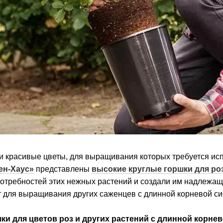
 и красивые цветы, для выращивания которых требуется и
ен-Хаус»
представлены
высокие круглые горшки для ро
потребностей этих нежных растений и создали им надлежащ
т для выращивания других саженцев с длинной корневой си
ки для цветов роз и других растений с длинной корнев