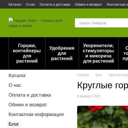
Перейти к основному контенту
Каталог
О нас
Оплата и доставка
Обмен и возврат
Контактная
Актуальный прайс на горшки для растений DonKwiat/Opeko (Польша)
Горшки,
Укоренители,
Удобрения
контейнеры
стимуляторы
для
т
для
и микориза
растений
пр
растений
для растений
Каталог
Главная
Блог
Круглые гор
Круглые го
О нас
Оплата и доставка
8 января 2025
Обмен и возврат
Контактная информация
Блог