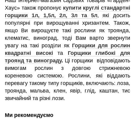
Наш інтернет-магазин садових товарів «Гарден-
Хаус» також пропонує
купити круглі стандартні
горщики 1л, 1,5л, 2л, 3л та 5л
, які досить
популярні при вирощуванні хризантем. Також,
якщо Ви вирощуєте такі рослини як троянда,
клематис, виноград, тоді Вам варто звернути
увагу на такі розділи як
Горщики для рослин
квадратні високі
та
Горщики глибокі для
троянд та винограду
.
Ці горщики
відповідають
вимогам рослин з довгою стрижневою
кореневою системою. Рослини, які віддають
перевагу такому типу горщиків, включають: лоза,
троянда, мальва, клен, явір, глід, каштан, тис
звичайний та різні лози.
Ми рекомендуємо