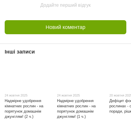
Додайте перший відгук
Новий коментар
Інші записи
24 жовтня 2025
24 жовтня 2025
20 жовтня 202
Надмірне удобрення
Надмірне удобрення
Дефіцит фо
кімнатних рослин - на
кімнатних рослин - на
рослинах - 
порятунок домашнім
порятунок домашнім
поради, ріш
джунглям! (2 ч.)
джунглям! (1 ч.)