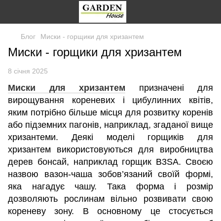
Блог
Миски - горщики для хризантем
Миски - горщики для хризантем
8 січня 2025
Миски для хризантем
призначені для
вирощування кореневих і цибулинних квітів,
яким потрібно більше місця для розвитку коренів
або підземних пагонів, наприклад, згаданої вище
хризантеми. Деякі моделі горщиків для
хризантем використовуються для виробництва
дерев бонсай, наприклад горщик B3SA. Своєю
назвою вазон-чаша зобов’язаний своїй формі,
яка нагадує чашу. Така форма і розмір
дозволяють рослинам вільно розвивати свою
кореневу зону. В основному це стосується