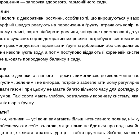
зрошення — запорука здорового, гармонійного саду.
слин
 вологи є декоративні рослини, особливо ті, що вирощуються у вазо
сурфінії швидко реагують на пересихання ґрунту: втрачають колір, 
ному поливі, варто підбирати рослини, які краще пристосовані до у
багато сучасних сортів декоративних рослин потребують систематичн
лин рекомендується перемішати ґрунт із добривами або спеціальними
ни накопичують воду, а потім поступово віддають її кореневій систе
і не шкодять природному балансу в саду.
ону
рикрасою ділянки, а з іншого — досить вимогливою до зволоження 
 густим, зеленим і не вигорав, потрібно забезпечити йому регулярн
ти газон і при цьому не маєте багато вільного часу для догляду, ра
умов. Такі сорти мають глибоку, розгалужену кореневу систему, яка
ніх шарів ґрунту.
вати?
ники, квітники — усі вони вимагають більш інтенсивного поливу, ніж 
забезпечувати себе вологою, якщо тільки не йдеться про надзвичайн
о того, як листя втратить тургор — тобто пружність. Зів'яле, мляв