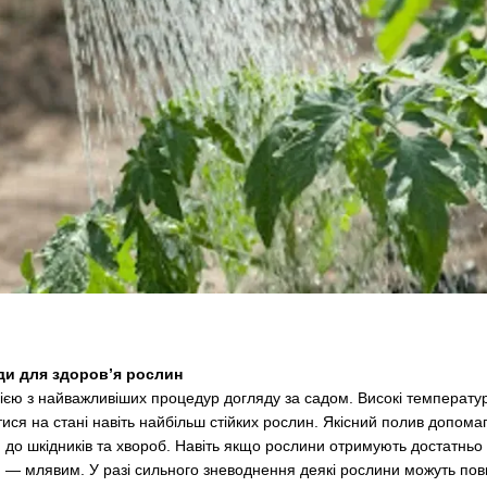
ди для здоров’я рослин
днією з найважливіших процедур догляду за садом. Високі температу
ся на стані навіть найбільш стійких рослин. Якісний полив допомаг
 до шкідників та хвороб. Навіть якщо рослини отримують достатньо д
 — млявим. У разі сильного зневоднення деякі рослини можуть повн