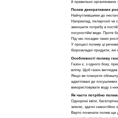
й правильно організоване 
Полив декоративних ро
Найчутливішими до нестачі
Наприклад, пеларгонії чи 
зменшити потребу в постій
посухостійкі види. Проте 
Під час посадки таких рос
У процесі поливу ці речови
біорозкладні продукти, як
Особливості поливу газ
Газон є, з одного боку, п
влітку. Щоб газон виглядав
Якщо ви плануєте облаштува
адаптовані до посушливих 
використовувати воду з ниж
Як часто потрібно поли
Однорічні квіти, багаторіч
землю, здатні самостійно 
Варто починати полив ще д