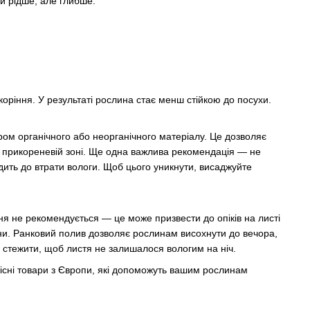
и рідше, але глибше.
ріння. У результаті рослина стає менш стійкою до посухи.
ом органічного або неорганічного матеріалу. Це дозволяє
 у прикореневій зоні. Ще одна важлива рекомендація — не
ить до втрати вологи. Щоб цього уникнути, висаджуйте
ня не рекомендується — це може призвести до опіків на листі
лини. Ранковий полив дозволяє рослинам висохнути до вечора,
 стежити, щоб листя не залишалося вологим на ніч.
існі товари з Європи, які допоможуть вашим рослинам