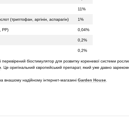
11%
слот (триптофан, аргінін, аспарагін)
1%
, PP)
0,04%
0,2%
0,2%
й і перевірений біостимулятор для розвитку кореневої системи росл
o
. Це оригінальний європейський препарат, який уже давно зарекоме
а внашому надійному інтернет-магазині
Garden House
.