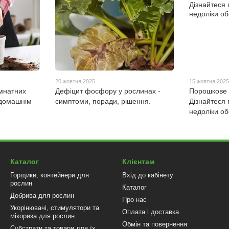
20 жовтня 2025
15 жовтня 202
мнатних
Дефіцит фосфору у рослинах -
Порошкове 
 домашнім
симптоми, поради, рішення.
Дізнайтеся 
недоліки об
Каталог
Клієнтам
Горщики, контейнери для
Вхід до кабінету
рослин
Каталог
Добрива для рослин
Про нас
Укорінювачі, стимулятори та
Оплата і доставка
мікориза для рослин
Обмін та повернення
Субстрати та товари для їх