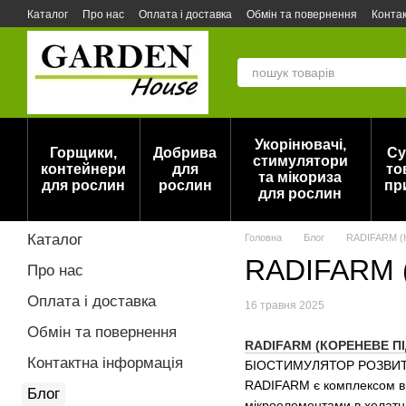
Перейти до основного контенту
Каталог
Про нас
Оплата і доставка
Обмін та повернення
Конта
Актуальний прайс на горщики для рослин DonKwiat / Opeko (Польща)
Укорінювачі,
Горщики,
Добрива
Су
стимулятори
контейнери
для
то
та мікориза
для рослин
рослин
пр
для рослин
Каталог
Головна
Блог
RADIFARM 
RADIFARM
Про нас
Оплата і доставка
16 травня 2025
Обмін та повернення
RADIFARM (КОРЕНЕВЕ П
Контактна інформація
БІОСТИМУЛЯТОР РОЗВИТ
RADIFARM є комплексом вит
Блог
мікроелементами в хелатн