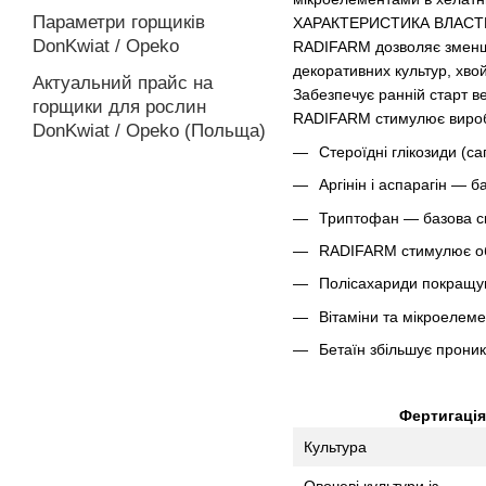
Параметри горщиків
ХАРАКТЕРИСТИКА ВЛАСТ
DonKwiat / Opeko
RADIFARM дозволяє зменши
декоративних культур, хвойн
Актуальний прайс на
Забезпечує ранній старт в
горщики для рослин
RADIFARM стимулює виробл
DonKwiat / Opeko (Польща)
Стероїдні глікозиди (с
Аргінін і аспарагін — 
Триптофан — базова ск
RADIFARM стимулює об
Полісахариди покращую
Вітаміни та мікроелеме
Бетаїн збільшує проник
Фертигація
Культура
Овочеві культури із