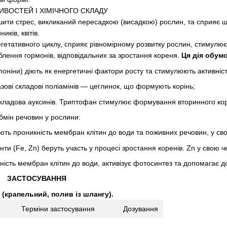
ИВОСТЕЙ І ХІМІЧНОГО СКЛАДУ
ти стрес, викликаний пересадкою (висадкою) рослин, та сприяє ш
иків, квітів.
егетативного циклу, сприяє рівномірному розвитку рослин, стимулю
ення гормонів, відповідальних за зростання кореня.
Ця дія обум
апоніни) діють як енергетичні фактори росту та стимулюють активні
базові складові поліамінів — цеглинок, що формують корінь;
ладова ауксинів. Триптофан стимулює формування вторинного корін
мін речовин у рослини:
ть проникність мембран клітин до води та поживних речовин, у св
нти (Fe, Zn) беруть участь у процесі зростання коренів. Zn у свою 
ність мембран клітин до води, активізує фотосинтез та допомагає до
ЗАСТОСУВАННЯ
 (крапельний, полив із шлангу).
Терміни застосування
Дозування