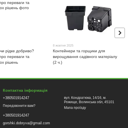
5
8 жовтня 2025
чи рідке добриво?
Контейнери та горщики для
про переваги та
вирощування садівного матеріалу
ох рішень
(2 ч.)
Контактна інформація
+380501914247
вул. Кондратюка, 14/16, м.
Рожище, Волинська обл, 45101
Передзвонити вам?
Мапа проїзду
+380501914247
gorshki.dobryva@gmail.com