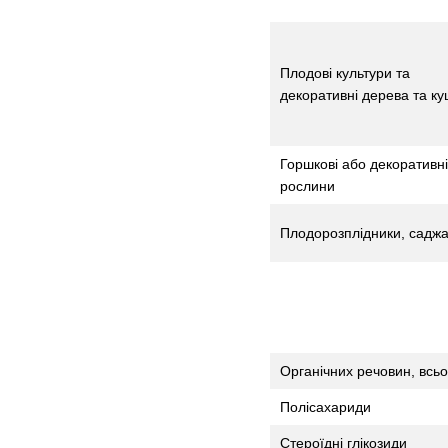
Плодові культури та
декоративні дерева та ку
Горшкові або декоративні
рослини
Плодорозплідники, саджа
Органічних речовин, всьо
Полісахариди
Стероїдні глікозиди