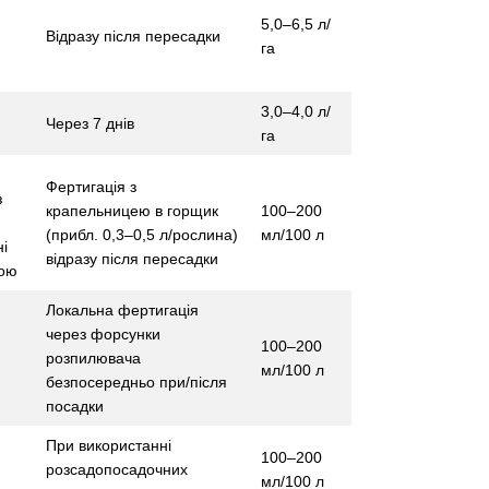
5,0–6,5 л/
Відразу після пересадки
га
3,0–4,0 л/
Через 7 днів
га
Фертигація з
з
крапельницею в горщик
100–200
(прибл. 0,3–0,5 л/рослина)
мл/100 л
і
відразу після пересадки
ною
Локальна фертигація
через форсунки
100–200
розпилювача
мл/100 л
безпосередньо при/після
посадки
При використанні
100–200
розсадопосадочних
мл/100 л