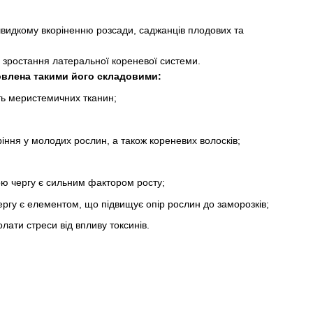
видкому вкоріненню розсади, саджанців плодових та
є зростання латеральної кореневої системи.
овлена такими його складовими:
сть меристемичних тканин;
ня у молодих рослин, а також кореневих волосків;
ою чергу є сильним фактором росту;
чергу є елементом, що підвищує опір рослин до заморозків;
лати стреси від впливу токсинів.