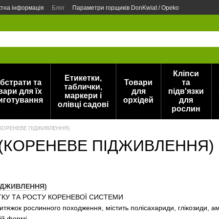
ктна інформація
Блог
Параметри горщиків DonKwiat / Opeko
Кліпси
Етикетки,
бстрати та
Товари
та
таблички,
вари для їх
для
підв'язки
маркери і
иготування
орхідей
для
олівці садові
рослин
(КОРЕНЕВЕ ПІДЖИВЛЕННЯ)
 (КОРЕНЕВЕ ПІДЖИВЛЕННЯ)
ІДЖИВЛЕННЯ)
КУ ТА РОСТУ КОРЕНЕВОЇ СИСТЕМИ
яжок рослинного походження, містить полісахариди, глікозиди, ам
ій формі.