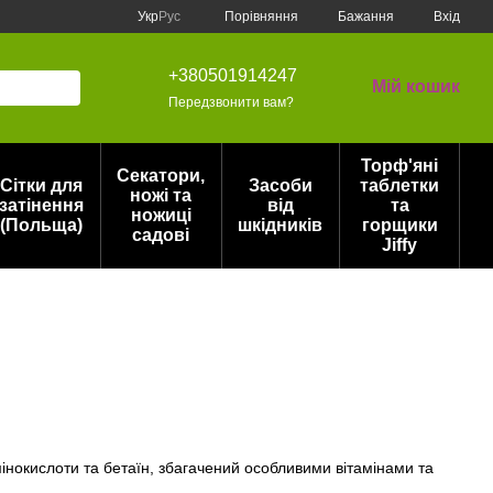
Порівняння
Укр
Рус
Бажання
Вхід
+380501914247
Мій кошик
Передзвонити вам?
Торф'яні
Секатори,
Сітки для
Засоби
таблетки
ножі та
затінення
від
та
ножиці
(Польща)
шкідників
горщики
садові
Jiffy
інокислоти та бетаїн, збагачений особливими вітамінами та