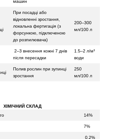
машин
При посадці або
відновленні зростання,
200–300
локальна фертигація (з
щі
мл/100 л
форсункою, підключеною
до розпилювача)
2–3 внесення кожні 7 днів
1.5–2 л/м³
після пересадки
води
Полив рослин при зупинці
250
нці
зростання
мл/100 л
ХІМІЧНИЙ СКЛАД
го
14%
7%
0,2%