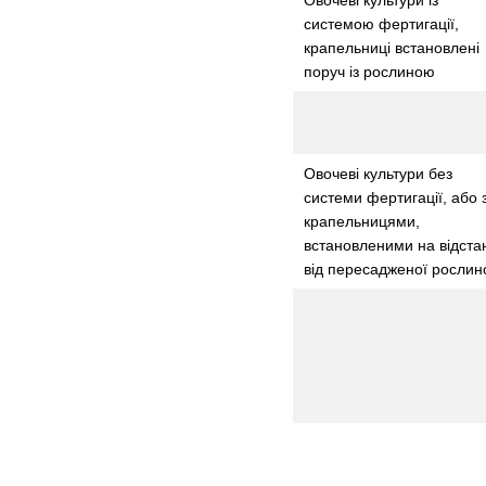
системою фертигації,
крапельниці встановлені
поруч із рослиною
Овочеві культури без
системи фертигації, або 
крапельницями,
встановленими на відстан
від пересадженої росли