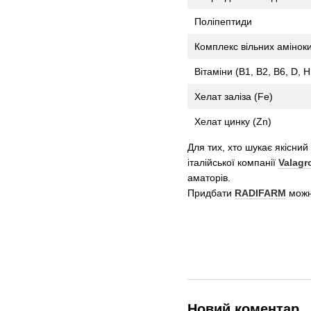
Поліпептиди
Комплекс вільних аміноки
Вітаміни (В1, В2, В6, D, H
Хелат заліза (Fe)
Хелат цинку (Zn)
Для тих, хто шукає якісни
італійської компанії
Valagr
аматорів.
Придбати
RADIFARM
можн
Новий коментар