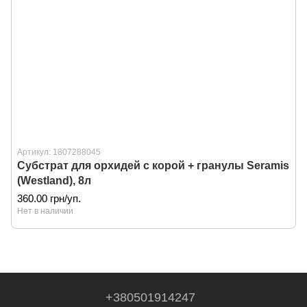
Артикул: 1807288045
Субстрат для орхидей с корой + гранулы Seramis
(Westland), 8л
360.00 грн/уп.
Нет в наличии
+380501914247