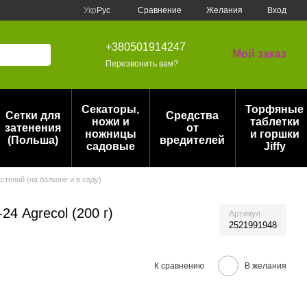
Сравнение
Укр
Рус
Желания
Вход
+380501914247
Мой заказ
Перезвонить вам?
Секаторы,
Торфяные
Сетки для
Средства
ножи и
таблетки
затенения
от
ножницы
и горшки
(Польша)
вредителей
садовые
Jiffy
стений (на балконе и в саду)
4 Agrecol (200 г)
Артикул
2521991948
К сравнению
В желания