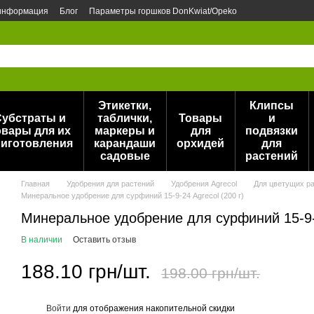
 информация
Блог
Параметры горшков DonKwiat/Opeko
Этикетки,
Клипсы
Субстраты и
таблички,
Товары
и
овары для их
маркеры и
для
подвязки
иготовления
карандаши
орхидей
для
садовые
растений
Главная
Удобрения для растений
Удобрения Agrecol
Для цветущих ра
Минеральное удобрение для сурфиний 15-9-24 Agrecol (200 г)
Минеральное удобрение для сурфиний 15-9-2
В наличии
Оставить отзыв
188.10 грн/шт.
198.00 грн/шт.
Войти
для отображения накопительной скидки
%