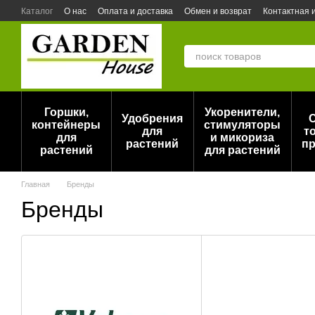
Перейти к основному контенту
Каталог
О нас
Оплата и доставка
Обмен и возврат
Контактная
Актуальный прайс на горшки для растений DonKwiat/Opeko (Польша)
Горшки,
Укоренители,
Удобрения
контейнеры
стимуляторы
для
т
для
и микориза
растений
пр
растений
для растений
Главная
Бренды
Бренды