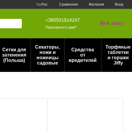
Сравнение
Укр
Рус
Желания
Вход
+380501914247
Мой заказ
Перезвонить вам?
Секаторы,
Торфяные
Сетки для
Средства
ножи и
таблетки
затенения
от
ножницы
и горшки
(Польша)
вредителей
садовые
Jiffy