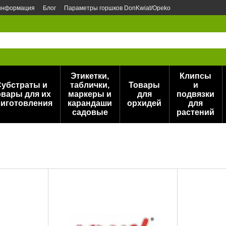
 информация
Блог
Параметры горшков DonKwiat/Opeko
Этикетки,
Клипсы
Субстраты и
таблички,
Товары
и
овары для их
маркеры и
для
подвязки
иготовления
карандаши
орхидей
для
садовые
растений