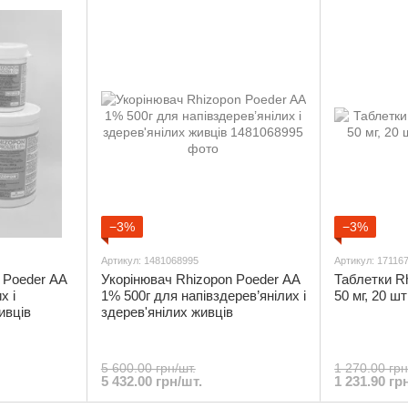
−3%
−3%
Артикул: 1481068995
Артикул: 17116
 Poeder AA
Укорінювач Rhizopon Poeder AA
Таблетки R
х і
1% 500г для напівздерев’янілих і
50 мг, 20 шт
ивців
здерев'янілих живців
5 600.00 грн/шт.
1 270.00 гр
5 432.00 грн/шт.
1 231.90 гр