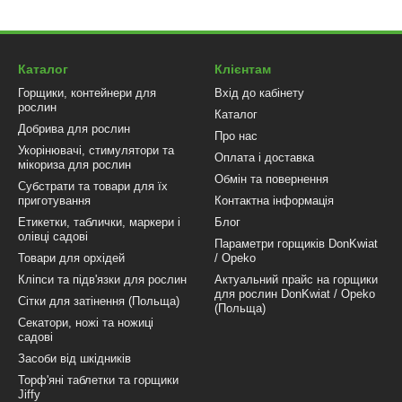
Каталог
Клієнтам
Горщики, контейнери для
Вхід до кабінету
рослин
Каталог
Добрива для рослин
Про нас
Укорінювачі, стимулятори та
Оплата і доставка
мікориза для рослин
Обмін та повернення
Субстрати та товари для їх
приготування
Контактна інформація
Етикетки, таблички, маркери і
Блог
олівці садові
Параметри горщиків DonKwiat
Товари для орхідей
/ Opeko
Кліпси та підв'язки для рослин
Актуальний прайс на горщики
для рослин DonKwiat / Opeko
Сітки для затінення (Польща)
(Польща)
Секатори, ножі та ножиці
садові
Засоби від шкідників
Торф'яні таблетки та горщики
Jiffy