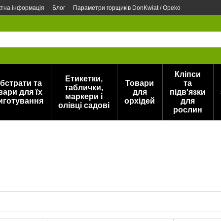
ктна інформація
Блог
Параметри горщиків DonKwiat / Opeko
Кліпси
Етикетки,
бстрати та
Товари
та
таблички,
вари для їх
для
підв'язки
маркери і
иготування
орхідей
для
олівці садові
рослин