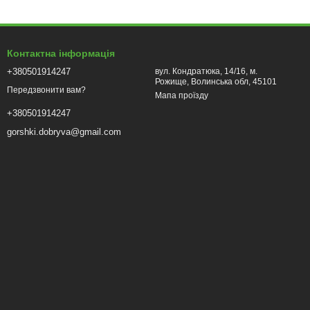
Контактна інформація
+380501914247
вул. Кондратюка, 14/16, м.
Рожище, Волинська обл, 45101
Передзвонити вам?
Мапа проїзду
+380501914247
gorshki.dobryva@gmail.com