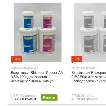
−3%
−3%
Артикул: 1481061716
Артикул: 1481062467
Вкорінювач Rhizopon Poeder AA
Вкорінювач Rhizopon
0,5% 100г для зелених і
0,5% 500г для зелени
напівздерев’янілих живців
напівздерев’янілих ж
1 380.00 грн/шт.
4 720.00 грн/шт.
Купити
1 338.60 грн/шт.
4 578.40 грн/шт.