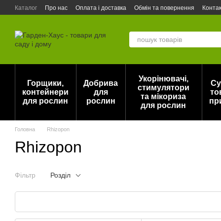
Перейти до основного контенту
Каталог
Про нас
Оплата і доставка
Обмін та повернення
Конта
Актуальний прайс на горщики для рослин DonKwiat / Opeko (Польща)
Укорінювачі,
Горщики,
Добрива
Су
стимулятори
контейнери
для
то
та мікориза
для рослин
рослин
пр
для рослин
Головна
Rhizopon
Rhizopon
Фільтр
Розділ