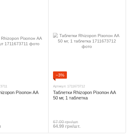
−3%
73711
Артикул: 1711673712
hizopon Різопон АА
Таблетки Rhizopon Різопон АА
50 мг, 1 таблетка
н
67.00 грн/шт.
н
64.99 грн/шт.