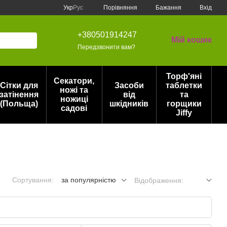
Порівняння
Укр
Рус
Бажання
Вхід
+380501914247
Мій кошик
Передзвонити вам?
Торф'яні
Секатори,
Сітки для
Засоби
таблетки
ножі та
затінення
від
та
ножиці
(Польща)
шкідників
горщики
садові
Jiffy
Сортування:
за популярністю
Відображення: