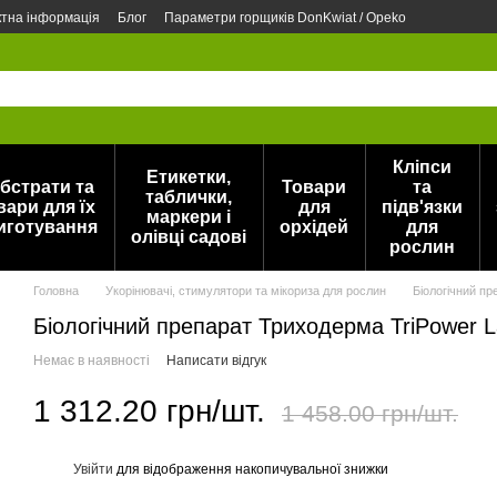
ктна інформація
Блог
Параметри горщиків DonKwiat / Opeko
Кліпси
Етикетки,
бстрати та
Товари
та
таблички,
вари для їх
для
підв'язки
маркери і
иготування
орхідей
для
олівці садові
рослин
Головна
Укорінювачі, стимулятори та мікориза для рослин
Біологічний п
Біологічний препарат Триходерма TriPower 
Немає в наявності
Написати відгук
1 312.20 грн/шт.
1 458.00 грн/шт.
Увійти
для відображення накопичувальної знижки
%