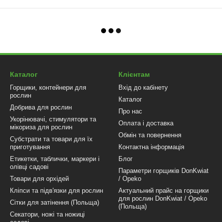
Каталог
Клієнтам
Горщики, контейнери для
Вхід до кабінету
рослин
Каталог
Добрива для рослин
Про нас
Укорінювачі, стимулятори та
Оплата і доставка
мікориза для рослин
Обмін та повернення
Субстрати та товари для їх
приготування
Контактна інформація
Етикетки, таблички, маркери і
Блог
олівці садові
Параметри горщиків DonKwiat
Товари для орхідей
/ Opeko
Кліпси та підв'язки для рослин
Актуальний прайс на горщики
для рослин DonKwiat / Opeko
Сітки для затінення (Польща)
(Польща)
Секатори, ножі та ножиці