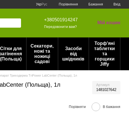
Порівняння
Укр
Рус
Бажання
Вхід
+380501914247
Мій кошик
Передзвонити вам?
Торф'яні
Секатори,
Сітки для
Засоби
таблетки
ножі та
затінення
від
та
ножиці
(Польща)
шкідників
горщики
садові
Jiffy
репарат Триходерма TriPower LabCenter (Польща), 1л
LabCenter (Польща), 1л
Артикул
1481027642
Порівняти
В бажання