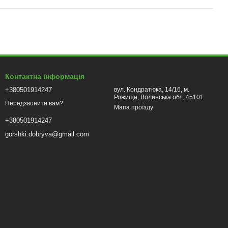
Контактна інформація
+380501914247
вул. Кондратюка, 14/16, м.
Рожище, Волинська обл, 45101
Передзвонити вам?
Мапа проїзду
+380501914247
gorshki.dobryva@gmail.com