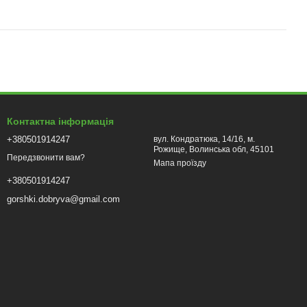
Контактна інформація
+380501914247
вул. Кондратюка, 14/16, м.
Рожище, Волинська обл, 45101
Передзвонити вам?
Мапа проїзду
+380501914247
gorshki.dobryva@gmail.com