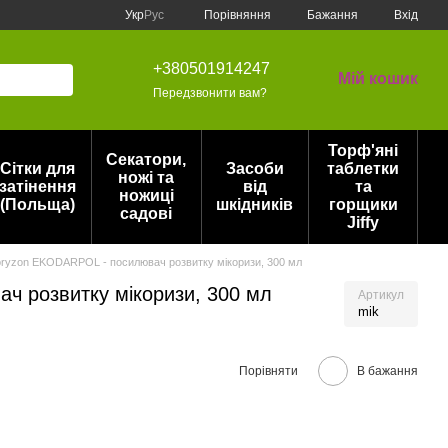
Порівняння
Укр
Рус
Бажання
Вхід
+380501914247
Мій кошик
Передзвонити вам?
Торф'яні
Секатори,
Сітки для
Засоби
таблетки
ножі та
затінення
від
та
ножиці
(Польща)
шкідників
горщики
садові
Jiffy
oryzon EKODARPOL - посилювач розвитку мікоризи, 300 мл
ч розвитку мікоризи, 300 мл
Артикул
mik
Порівняти
В бажання