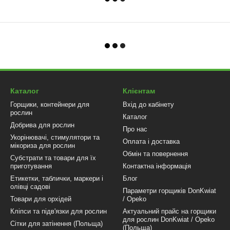
Каталог
Клієнтам
Горщики, контейнери для
Вхід до кабінету
рослин
Каталог
Добрива для рослин
Про нас
Укорінювачі, стимулятори та
Оплата і доставка
мікориза для рослин
Обмін та повернення
Субстрати та товари для їх
приготування
Контактна інформація
Етикетки, таблички, маркери і
Блог
олівці садові
Параметри горщиків DonKwiat
Товари для орхідей
/ Opeko
Кліпси та підв'язки для рослин
Актуальний прайс на горщики
для рослин DonKwiat / Opeko
Сітки для затінення (Польща)
(Польща)