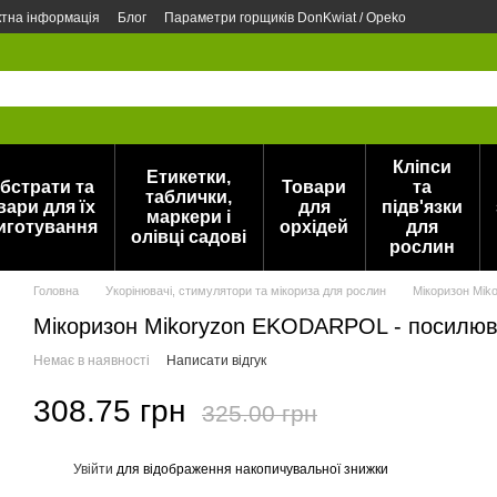
ктна інформація
Блог
Параметри горщиків DonKwiat / Opeko
Кліпси
Етикетки,
бстрати та
Товари
та
таблички,
вари для їх
для
підв'язки
маркери і
иготування
орхідей
для
олівці садові
рослин
Головна
Укорінювачі, стимулятори та мікориза для рослин
Мікоризон Mik
Мікоризон Mikoryzon EKODARPOL - посилюва
Немає в наявності
Написати відгук
308.75 грн
325.00 грн
Увійти
для відображення накопичувальної знижки
%