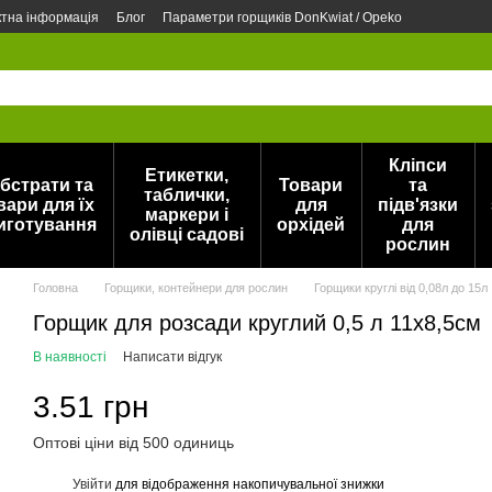
ктна інформація
Блог
Параметри горщиків DonKwiat / Opeko
Кліпси
Етикетки,
бстрати та
Товари
та
таблички,
вари для їх
для
підв'язки
маркери і
иготування
орхідей
для
олівці садові
рослин
Головна
Горщики, контейнери для рослин
Горщики круглі від 0,08л до 15л
Горщик для розсади круглий 0,5 л 11х8,5см
В наявності
Написати відгук
3.51 грн
Оптові ціни від 500 одиниць
Увійти
для відображення накопичувальної знижки
%