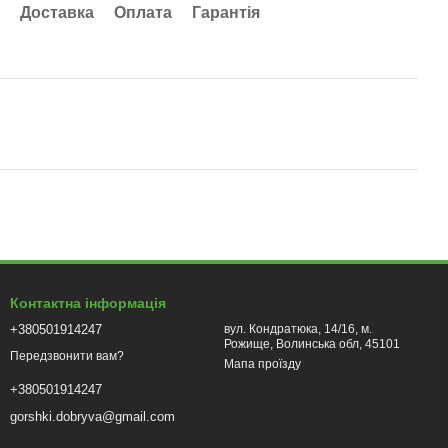
Доставка
Оплата
Гарантія
Контактна інформація
+380501914247
вул. Кондратюка, 14/16, м.
Рожище, Волинська обл, 45101
Передзвонити вам?
Мапа проїзду
+380501914247
gorshki.dobryva@gmail.com