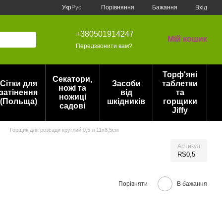
Порівняння
Укр
Рус
Бажання
Вхід
+380501914247
Мій кошик
Передзвонити вам?
Торф'яні
Секатори,
Сітки для
Засоби
таблетки
ножі та
затінення
від
та
ножиці
(Польща)
шкідників
горщики
садові
Jiffy
Горщик для розсади круглий 0,5 л 11х8,5см
Артикул
RS0,5
Порівняти
В бажання