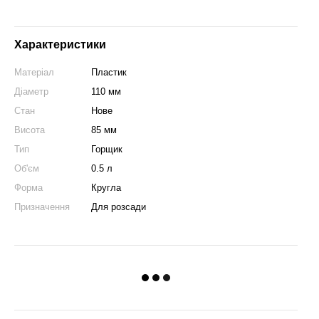
Характеристики
Матеріал
Пластик
Діаметр
110 мм
Стан
Нове
Висота
85 мм
Тип
Горщик
Об'єм
0.5 л
Форма
Кругла
Призначення
Для розсади