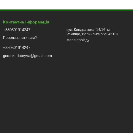
Контактна інформація
+380501914247
вул. Кондратюка, 14/16, м.
Рожище, Волинська обл, 45101
Передзвонити вам?
Мапа проїзду
+380501914247
gorshki.dobryva@gmail.com