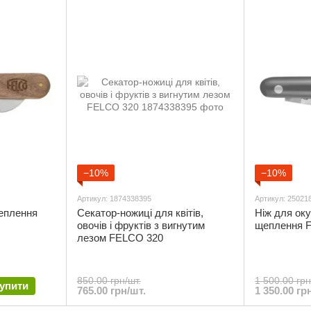
−10%
−10%
Артикул: 1874338395
Артикул: 25021
щеплення
Секатор-ножиці для квітів,
Ніж для оку
овочів і фруктів з вигнутим
щеплення 
лезом FELCO 320
850.00 грн/шт.
1 500.00 грн
упити
765.00 грн/шт.
1 350.00 гр