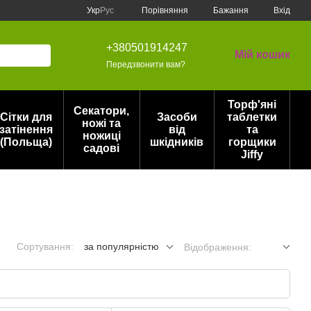
Порівняння
Укр
Рус
Бажання
Вхід
+380501914247
Мій кошик
Передзвонити вам?
Торф'яні
Секатори,
Сітки для
Засоби
таблетки
ножі та
затінення
від
та
ножиці
(Польща)
шкідників
горщики
садові
Jiffy
Сортування:
за популярністю
Відображення: