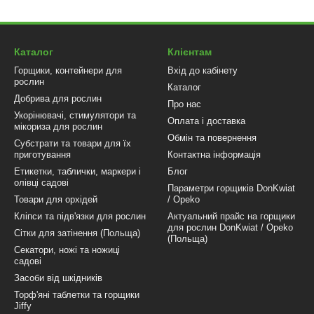
Каталог
Клієнтам
Горщики, контейнери для
Вхід до кабінету
рослин
Каталог
Добрива для рослин
Про нас
Укорінювачі, стимулятори та
Оплата і доставка
мікориза для рослин
Обмін та повернення
Субстрати та товари для їх
приготування
Контактна інформація
Етикетки, таблички, маркери і
Блог
олівці садові
Параметри горщиків DonKwiat
Товари для орхідей
/ Opeko
Кліпси та підв'язки для рослин
Актуальний прайс на горщики
для рослин DonKwiat / Opeko
Сітки для затінення (Польща)
(Польща)
Секатори, ножі та ножиці
садові
Засоби від шкідників
Торф'яні таблетки та горщики
Jiffy