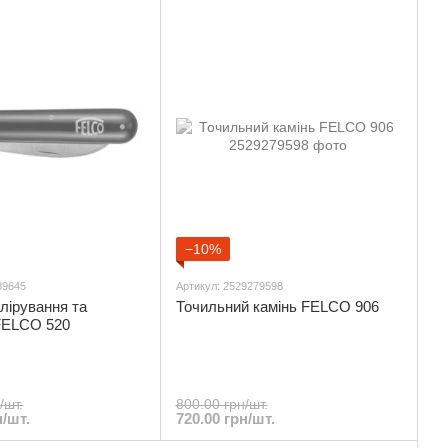
−10%
89645
Артикул: 2529279598
лірування та
Точильний камінь FELCO 906
FELCO 520
/шт.
800.00 грн/шт.
н/шт.
720.00 грн/шт.