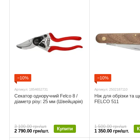
−10%
−10%
Артикул: 1854652731
Артикул: 2502187110
Секатор одноручний Felco 8 /
Ніж для обрізки та 
діаметр різу: 25 мм (Швейцарія)
FELCO 511
3 100.00 грн/шт.
1 500.00 грн/шт.
Купити
К
2 790.00 грн/шт.
1 350.00 грн/шт.