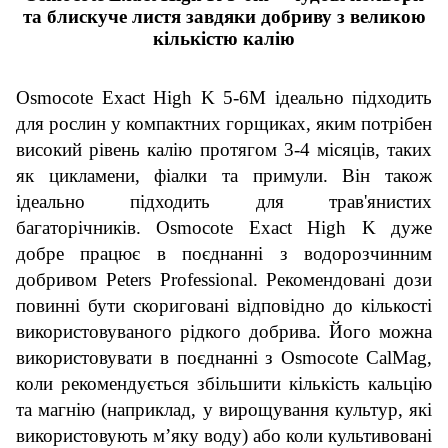
та блискуче листя завдяки добриву з великою
кількістю калію
Osmocote Exact High K 5-6M ідеально підходить
для рослин у компактних горщиках, яким потрібен
високий рівень калію протягом 3-4 місяців, таких
як цикламени, фіалки та примули. Він також
ідеально підходить для трав'янистих
багаторічників. Osmocote Exact High K дуже
добре працює в поєднанні з водорозчинним
добривом Peters Professional. Рекомендовані дози
повинні бути скориговані відповідно до кількості
використовуваного рідкого добрива. Його можна
використовувати в поєднанні з Osmocote CalMag,
коли рекомендується збільшити кількість кальцію
та магнію (наприклад, у вирощування культур, які
використовують м’яку воду) або коли культивовані