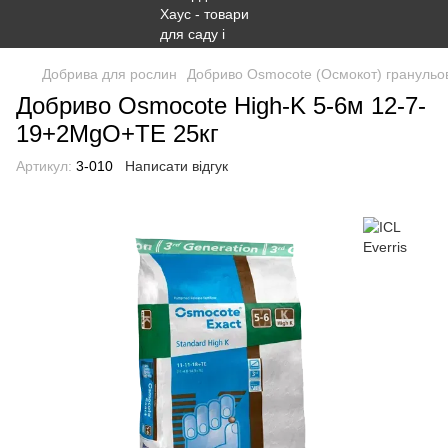
Добрива для рослин
Добриво Osmocote (Осмокот) гранульо
Добриво Osmocote High-K 5-6м 12-7-
19+2MgO+TE 25кг
Артикул:
3-010
Написати відгук