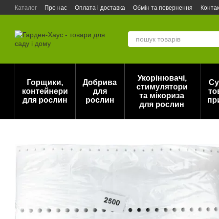
Перейти до основного контенту
Каталог
Про нас
Оплата і доставка
Обмін та повернення
Конта
Актуальний прайс на горщики для рослин DonKwiat / Opeko (Польща)
Укорінювачі,
Горщики,
Добрива
Су
стимулятори
контейнери
для
то
та мікориза
для рослин
рослин
пр
для рослин