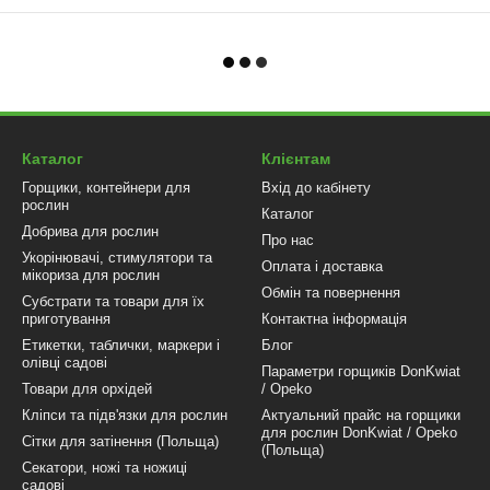
Каталог
Клієнтам
Горщики, контейнери для
Вхід до кабінету
рослин
Каталог
Добрива для рослин
Про нас
Укорінювачі, стимулятори та
Оплата і доставка
мікориза для рослин
Обмін та повернення
Субстрати та товари для їх
приготування
Контактна інформація
Етикетки, таблички, маркери і
Блог
олівці садові
Параметри горщиків DonKwiat
Товари для орхідей
/ Opeko
Кліпси та підв'язки для рослин
Актуальний прайс на горщики
для рослин DonKwiat / Opeko
Сітки для затінення (Польща)
(Польща)
Секатори, ножі та ножиці
садові