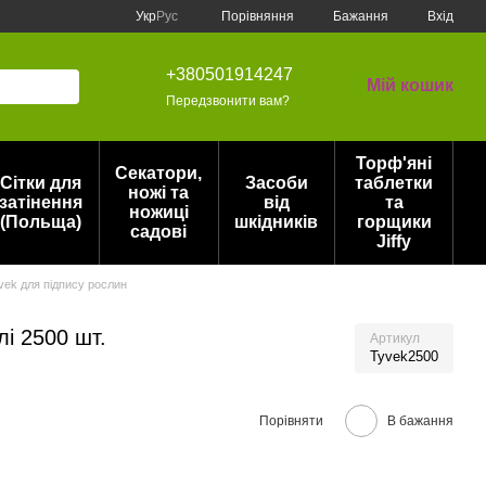
Порівняння
Укр
Рус
Бажання
Вхід
+380501914247
Мій кошик
Передзвонити вам?
Торф'яні
Секатори,
Сітки для
Засоби
таблетки
ножі та
затінення
від
та
ножиці
(Польща)
шкідників
горщики
садові
Jiffy
vek для підпису рослин
лі 2500 шт.
Артикул
Tyvek2500
Порівняти
В бажання