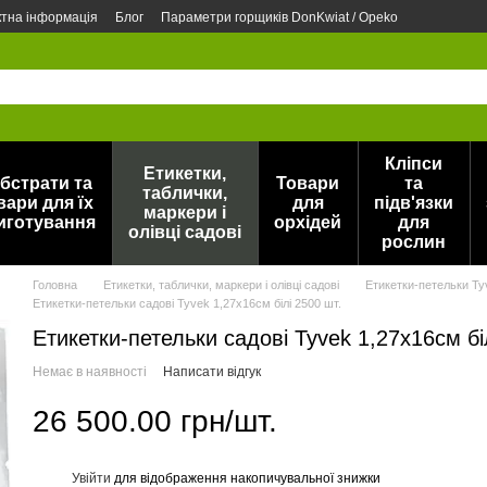
ктна інформація
Блог
Параметри горщиків DonKwiat / Opeko
Кліпси
Етикетки,
бстрати та
Товари
та
таблички,
вари для їх
для
підв'язки
маркери і
иготування
орхідей
для
олівці садові
рослин
Головна
Етикетки, таблички, маркери і олівці садові
Етикетки-петельки Ty
Етикетки-петельки садові Tyvek 1,27х16см білі 2500 шт.
Етикетки-петельки садові Tyvek 1,27х16см бі
Немає в наявності
Написати відгук
26 500.00 грн/шт.
Увійти
для відображення накопичувальної знижки
%